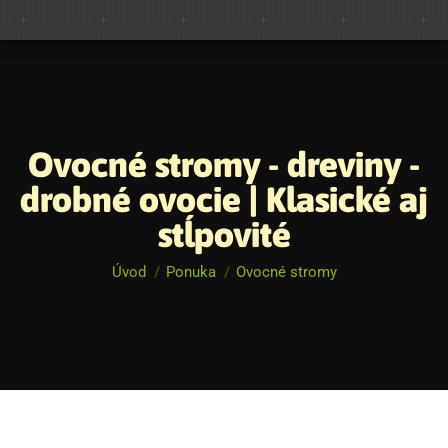
Ovocné stromy - dreviny -
drobné ovocie | Klasické aj
You are here:
stĺpovité
Úvod
Ponuka
Ovocné stromy