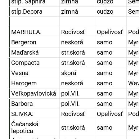
stĺp. Saphira
zimná
cudzo
Se
stĺp.Decora
zimná
cudzo
Se
MARHUĽA:
Rodivosť
Opelivosť
Pod
Bergeron
neskorá
samo
Myr
Maďarská
str.skorá
samo
Myr
Compacta
str.skorá
samo
Myr
Vesna
skorá
samo
Myr
Harogem
neskorá
samo
Wav
Veľkopavlovická
pol.VII.
samo
Myr
Barbora
pol.VII.
samo
Myr
SLIVKA:
Rodivosť
Opelivosť
Pod
Čačanská
str.skorá
samo
Myr
lepotica