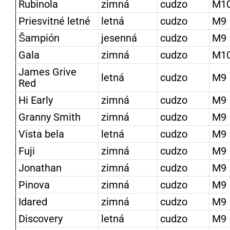
Rubinola
zimná
cudzo
M1
Priesvitné letné
letná
cudzo
M9
Šampión
jesenná
cudzo
M9
Gala
zimná
cudzo
M1
James Grive
letná
cudzo
M9
Red
Hi Early
zimná
cudzo
M9
Granny Smith
zimná
cudzo
M9
Vista bela
letná
cudzo
M9
Fuji
zimná
cudzo
M9
Jonathan
zimná
cudzo
M9
Pinova
zimná
cudzo
M9
Idared
zimná
cudzo
M9
Discovery
letná
cudzo
M9