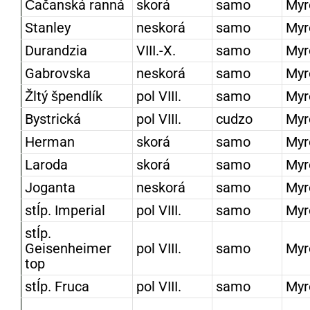
Čačanská ranná
skorá
samo
Myr
Stanley
neskorá
samo
Myr
Durandzia
VIII.-X.
samo
Myr
Gabrovska
neskorá
samo
Myr
Žltý špendlík
pol VIII.
samo
Myr
Bystrická
pol VIII.
cudzo
Myr
Herman
skorá
samo
Myr
Laroda
skorá
samo
Myr
Joganta
neskorá
samo
Myr
stĺp. Imperial
pol VIII.
samo
Myr
stĺp.
Geisenheimer
pol VIII.
samo
Myr
top
stĺp. Fruca
pol VIII.
samo
Myr