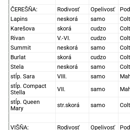
ČEREŠŇA:
Rodivosť
Opelivosť
Pod
Lapins
neskorá
samo
Col
Karešova
skorá
cudzo
Col
Rivan
V.-VI.
cudzo
Col
Summit
neskorá
samo
Col
Burlat
skorá
cudzo
Col
Stela
neskorá
samo
Col
stĺp. Sara
VIII.
samo
Mah
stĺp. Compact
VII.
samo
Mah
Stella
stĺp. Queen
str.skorá
samo
Col
Mary
VIŠŇA:
Rodivosť
Opelivosť
Pod