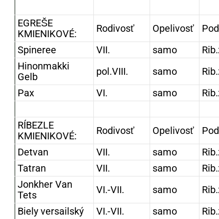
EGREŠE
Rodivosť
Opelivosť
Pod
KMIENIKOVÉ:
Spineree
VII.
samo
Rib.
Hinonmakki
pol.VIII.
samo
Rib.
Gelb
Pax
VI.
samo
Rib.
RÍBEZLE
Rodivosť
Opelivosť
Pod
KMIENIKOVÉ:
Detvan
VII.
samo
Rib.
Tatran
VII.
samo
Rib.
Jonkher Van
VI.-VII.
samo
Rib.
Tets
Biely versailský
VI.-VII.
samo
Rib.