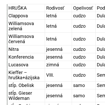
HRUŠKA
Rodivosť
Opelivosť
Pod
Clappova
letná
cudzo
Dul
Williamsova
letná
cudzo
Dul
zelená
Williamsova
letná
cudzo
Dul
červená
Nitra
jesenná
cudzo
Dul
Konferencia
jesenná
cudzo
Dul
Lucasova
zimná
cudzo
Dul
Kieffer –
VIII.
cudzo
Se
hruška+ázijska
stĺp. Obelisk
jesenná
samo
Se
stĺp. Gieser
jesenná
samo
Se
Wildeman