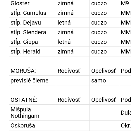
Gloster
zimná
cudzo
M9
stĺp. Cumulus
zimná
cudzo
MM
stĺp. Dejavu
letná
cudzo
MM
stĺp. Slendera
zimná
cudzo
MM
stĺp. Ciepa
letná
cudzo
MM
stĺp. Herald
zimná
cudzo
MM
MORUŠA:
Rodivosť
Opelivosť
Pod
previslé čierne
samo
OSTATNÉ:
Rodivosť
Opelivosť
Pod
Mišpula
Dul
Nothingam
Oskoruša
Okr