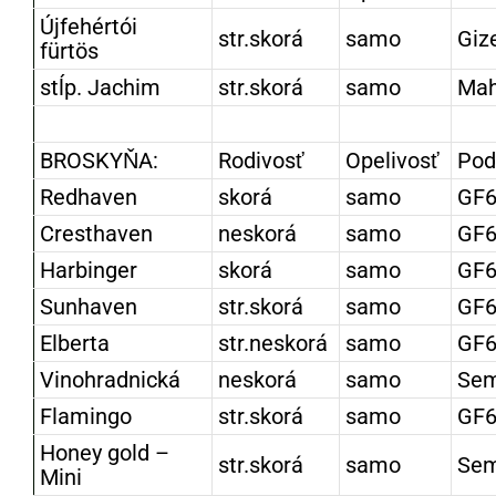
Újfehértói
str.skorá
samo
Giz
fürtös
stĺp. Jachim
str.skorá
samo
Mah
BROSKYŇA:
Rodivosť
Opelivosť
Pod
Redhaven
skorá
samo
GF6
Cresthaven
neskorá
samo
GF6
Harbinger
skorá
samo
GF6
Sunhaven
str.skorá
samo
GF6
Elberta
str.neskorá
samo
GF6
Vinohradnická
neskorá
samo
Se
Flamingo
str.skorá
samo
GF6
Honey gold –
str.skorá
samo
Se
Mini