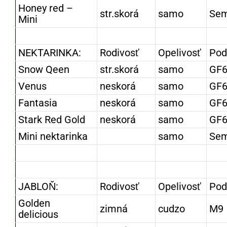
Honey red –
str.skorá
samo
Se
Mini
NEKTARINKA:
Rodivosť
Opelivosť
Pod
Snow Qeen
str.skorá
samo
GF6
Venus
neskorá
samo
GF6
Fantasia
neskorá
samo
GF6
Stark Red Gold
neskorá
samo
GF6
Mini nektarinka
samo
Se
JABLOŇ:
Rodivosť
Opelivosť
Pod
Golden
zimná
cudzo
M9
delicious