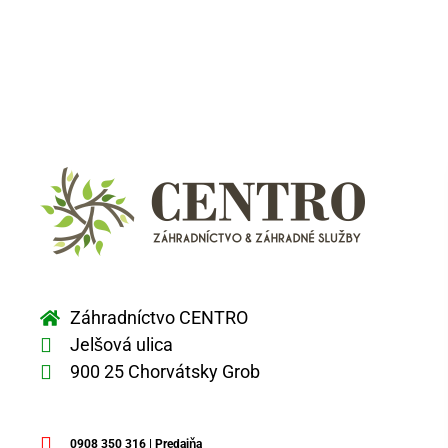
Záhradníctvo CENTRO
Jelšová ulica
900 25 Chorvátsky Grob
0908 350 316 | Predajňa